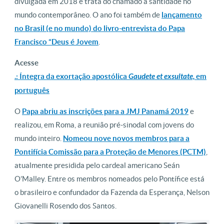
divulgada em 2018 e trata do chamado à santidade no
mundo contemporâneo. O ano foi também de
lançamento
no Brasil (e no mundo) do livro-entrevista do Papa
Francisco “Deus é Jovem
.
Acesse
.: Íntegra da exortação apostólica
Gaudete et exsultate,
em
português
O
Papa abriu as inscrições para a JMJ Panamá 2019
e
realizou, em Roma, a reunião pré-sinodal com jovens do
mundo inteiro.
Nomeou nove novos membros para a
Pontifícia Comissão para a Proteção de Menores (PCTM)
,
atualmente presidida pelo cardeal americano Seán
O’Malley. Entre os membros nomeados pelo Pontífice está
o brasileiro e confundador da Fazenda da Esperança, Nelson
Giovanelli Rosendo dos Santos.