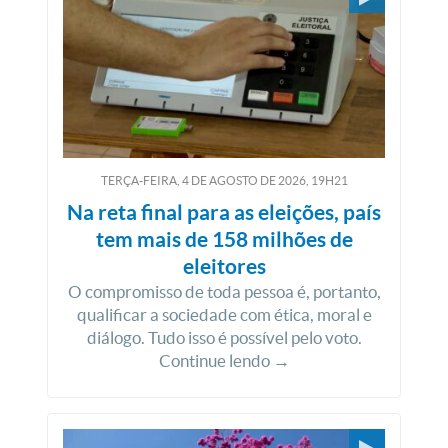
TERÇA-FEIRA, 4
DE
AGOSTO
DE
2026, 19H21
Na reta final para as eleições, país
tem mais de 158 milhões de
eleitores
O compromisso de toda pessoa é, portanto,
qualificar a sociedade com ética, moral e
diálogo. Tudo isso é possível pelo voto.
Continue lendo →