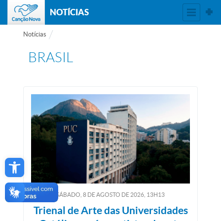
NOTÍCIAS
Notícias
BRASIL
Open toolbar
SÁBADO, 8
DE
AGOSTO
DE
2026, 13H13
Trienal de Arte das Universidades