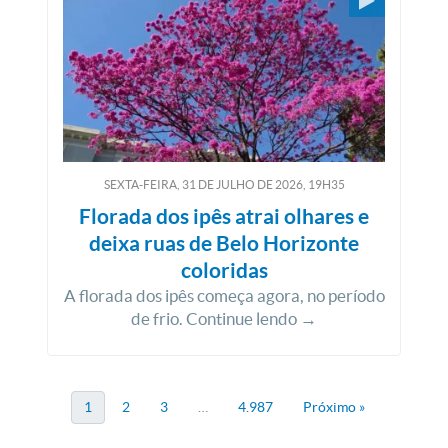
SEXTA-FEIRA, 31
DE
JULHO
DE
2026, 19H35
Florada dos ipês atrai olhares e
deixa ruas de Belo Horizonte
coloridas
A florada dos ipês começa agora, no período
de frio. Continue lendo →
1
2
3
…
4.987
Próximo »