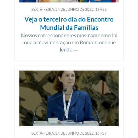
SEXTA-FEIRA, 24
DE
JUNHO
DE
2022, 19H33
Veja o terceiro dia do Encontro
Mundial da Famílias
Nossos correspondentes mostram como foi
toda a movimentação em Roma. Continue
lendo →
SEXTA-FEIRA, 24
DE
JUNHO
DE
2022, 16H37