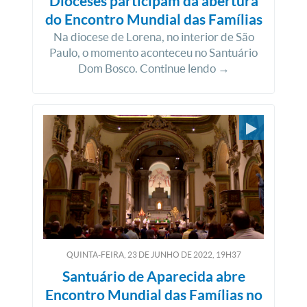
Dioceses participam da abertura
do Encontro Mundial das Famílias
Na diocese de Lorena, no interior de São
Paulo, o momento aconteceu no Santuário
Dom Bosco. Continue lendo →
QUINTA-FEIRA, 23
DE
JUNHO
DE
2022, 19H37
Santuário de Aparecida abre
Encontro Mundial das Famílias no