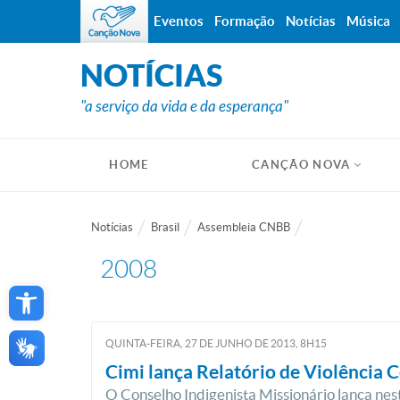
Eventos
Formação
Notícias
Música
NOTÍCIAS
"a serviço da vida e da esperança"
HOME
CANÇÃO NOVA
Notícias
Brasil
Assembleia CNBB
2008
Open toolbar
QUINTA-FEIRA, 27
DE
JUNHO
DE
2013, 8H15
Cimi lança Relatório de Violência 
O Conselho Indigenista Missionário lança nest