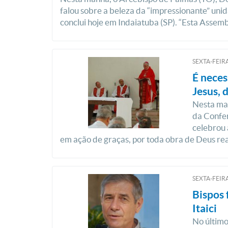
falou sobre a beleza da “impressionante” uni
conclui hoje em Indaiatuba (SP). “Esta Assemb
SEXTA-FEIRA
É neces
Jesus, 
Nesta man
da Confer
celebrou 
em ação de graças, por toda obra de Deus rea
SEXTA-FEIRA
Bispos 
Itaici
No último