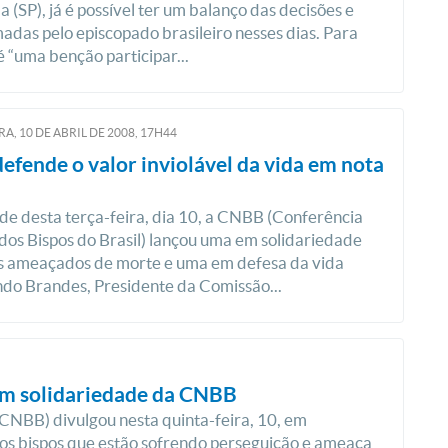
a (SP), já é possível ter um balanço das decisões e
adas pelo episcopado brasileiro nesses dias. Para
 “uma benção participar...
RA, 10
DE
ABRIL
DE
2008, 17H44
fende o valor inviolável da vida em nota
de desta terça-feira, dia 10, a CNBB (Conferência
dos Bispos do Brasil) lançou uma em solidariedade
os ameaçados de morte e uma em defesa da vida
do Brandes, Presidente da Comissão...
m solidariedade da CNBB
(CNBB) divulgou nesta quinta-feira, 10, em
aos bispos que estão sofrendo perseguição e ameaça