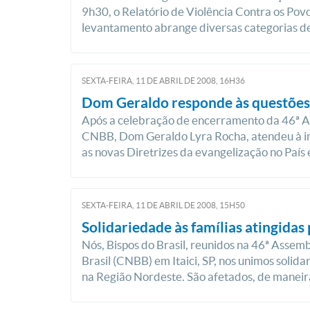
9h30, o Relatório de Violência Contra os Pov
levantamento abrange diversas categorias de
SEXTA-FEIRA, 11
DE
ABRIL
DE
2008, 16H36
Dom Geraldo responde às questões
Após a celebração de encerramento da 46ª As
CNBB, Dom Geraldo Lyra Rocha, atendeu à imp
as novas Diretrizes da evangelização no País e
SEXTA-FEIRA, 11
DE
ABRIL
DE
2008, 15H50
Solidariedade às famílias atingidas
Nós, Bispos do Brasil, reunidos na 46ª Assem
Brasil (CNBB) em Itaici, SP, nos unimos solid
na Região Nordeste. São afetados, de maneira 