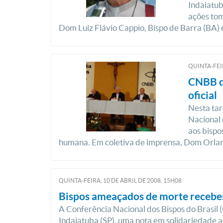
Indaiatub
ações tom
Dom Luiz Flávio Cappio, Bispo de Barra (BA) é
QUINTA-FEI
CNBB de
oficial
Nesta tar
Nacional 
aos bisp
humana. Em coletiva de imprensa, Dom Orlan
QUINTA-FEIRA, 10
DE
ABRIL
DE
2008, 15H08
Bispos ameaçados de morte recebe
A Conferência Nacional dos Bispos do Brasil 
Indaiatuba (SP), uma nota em solidariedade 