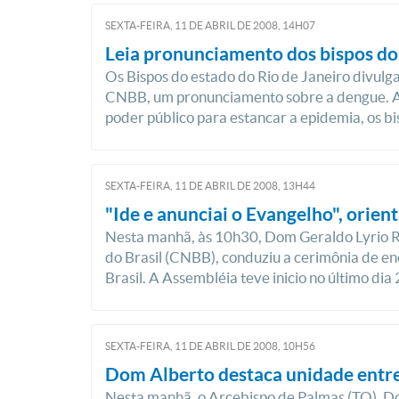
SEXTA-FEIRA, 11
DE
ABRIL
DE
2008, 14H07
Leia pronunciamento dos bispos do 
Os Bispos do estado do Rio de Janeiro divul
CNBB, um pronunciamento sobre a dengue. 
poder público para estancar a epidemia, os bis
SEXTA-FEIRA, 11
DE
ABRIL
DE
2008, 13H44
"Ide e anunciai o Evangelho", orie
Nesta manhã, às 10h30, Dom Geraldo Lyrio R
do Brasil (CNBB), conduziu a cerimônia de e
Brasil. A Assembléia teve inicio no último dia 
SEXTA-FEIRA, 11
DE
ABRIL
DE
2008, 10H56
Dom Alberto destaca unidade entre
Nesta manhã, o Arcebispo de Palmas (TO), D