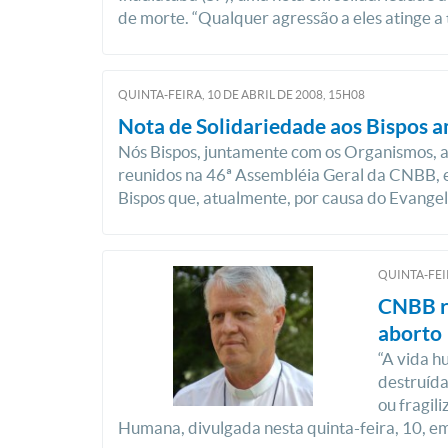
de morte. “Qualquer agressão a eles atinge a t
QUINTA-FEIRA, 10
DE
ABRIL
DE
2008, 15H08
Nota de Solidariedade aos Bispos 
Nós Bispos, juntamente com os Organismos, as
reunidos na 46ª Assembléia Geral da CNBB, em 
Bispos que, atualmente, por causa do Evangelh
QUINTA-FEI
CNBB re
aborto
“A vida h
destruída
ou fragil
Humana, divulgada nesta quinta-feira, 10, em 