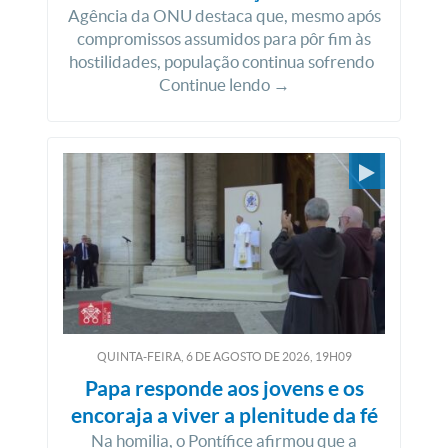
Agência da ONU destaca que, mesmo após
compromissos assumidos para pôr fim às
hostilidades, população continua sofrendo
Continue lendo →
QUINTA-FEIRA, 6
DE
AGOSTO
DE
2026, 19H09
Papa responde aos jovens e os
encoraja a viver a plenitude da fé
Na homilia, o Pontífice afirmou que a