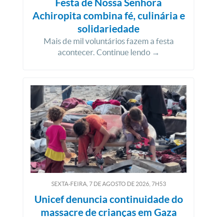
Festa de Nossa Senhora
Achiropita combina fé, culinária e
solidariedade
Mais de mil voluntários fazem a festa
acontecer. Continue lendo →
SEXTA-FEIRA, 7
DE
AGOSTO
DE
2026, 7H53
Unicef denuncia continuidade do
massacre de crianças em Gaza