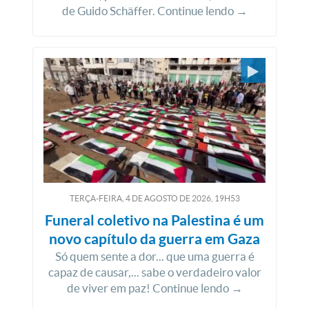
de Guido Schäffer. Continue lendo →
TERÇA-FEIRA, 4
DE
AGOSTO
DE
2026, 19H53
Funeral coletivo na Palestina é um
novo capítulo da guerra em Gaza
Só quem sente a dor... que uma guerra é
capaz de causar,... sabe o verdadeiro valor
de viver em paz! Continue lendo →