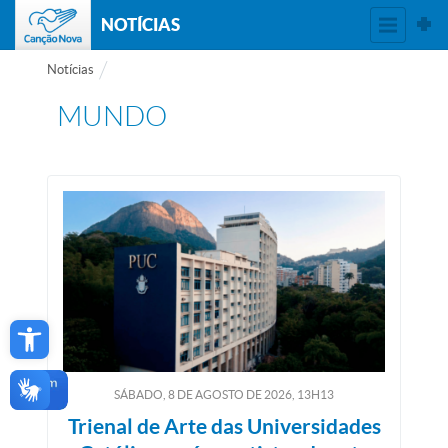
NOTÍCIAS
Notícias
MUNDO
Open toolbar
SÁBADO, 8
DE
AGOSTO
DE
2026, 13H13
Trienal de Arte das Universidades