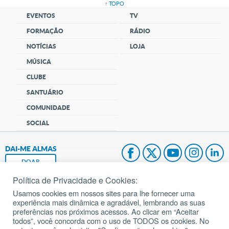
↑ TOPO
EVENTOS
TV
FORMAÇÃO
RÁDIO
NOTÍCIAS
LOJA
MÚSICA
CLUBE
SANTUÁRIO
COMUNIDADE
SOCIAL
DAI-ME ALMAS
DOAR
Política de Privacidade e Cookies:
Fundação João Paulo II
Usamos cookies em nossos sites para lhe fornecer uma
experiência mais dinâmica e agradável, lembrando as suas
Pedido de Oração
preferências nos próximos acessos. Ao clicar em “Aceitar
todos”, você concorda com o uso de TODOS os cookies. No
Mapa do site