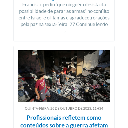
Francisco pediu “que ninguém desista da
possibilidade de parar as armas” no conflito
entre Israel e o Hamas e agradeceu orações
pela paz na sexta-feira, 27 Continue lendo
→
QUINTA-FEIRA, 26
DE
OUTUBRO
DE
2023, 11H34
Profissionais refletem como
conteúdos sobre a guerra afetam