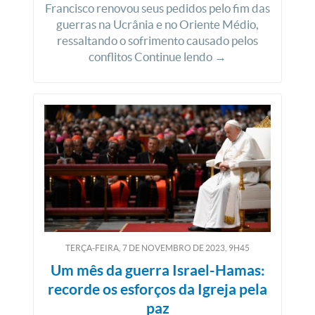
Francisco renovou seus pedidos pelo fim das
guerras na Ucrânia e no Oriente Médio,
ressaltando o sofrimento causado pelos
conflitos Continue lendo →
TERÇA-FEIRA, 7
DE
NOVEMBRO
DE
2023, 9H45
Um mês da guerra Israel-Hamas:
recorde os esforços da Igreja pela
paz