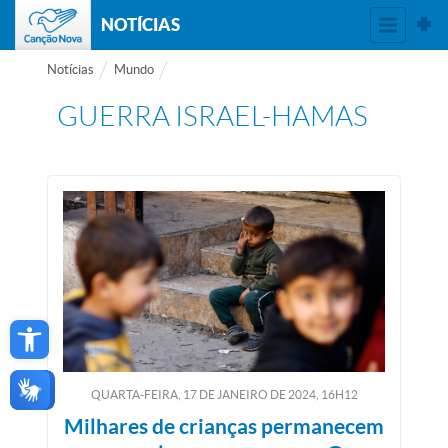
NOTÍCIAS
Notícias
Mundo
GUERRA ISRAEL-HAMAS
Open toolbar
QUARTA-FEIRA, 17
DE
JANEIRO
DE
2024, 16H12
Milhares de crianças permanecem