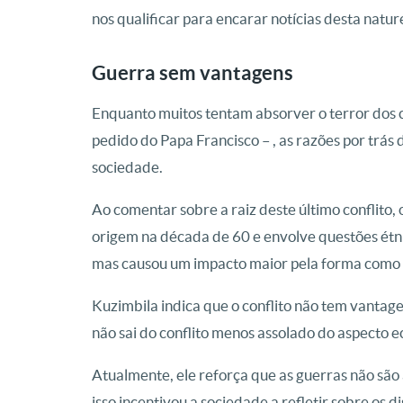
nos qualificar para encarar notícias desta natur
Guerra sem vantagens
Enquanto muitos tentam absorver o terror dos c
pedido do Papa Francisco – , as razões por trá
sociedade.
Ao comentar sobre a raiz deste último conflito, 
origem na década de 60 e envolve questões étni
mas causou um impacto maior pela forma como 
Kuzimbila indica que o conflito não tem vantag
não sai do conflito menos assolado do aspecto ec
Atualmente, ele reforça que as guerras não sã
isso incentivou a sociedade a refletir sobre os