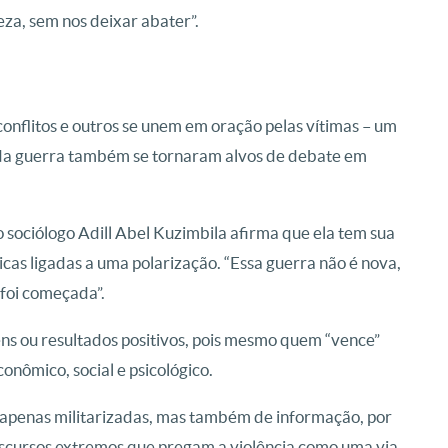
eza, sem nos deixar abater”.
onflitos e outros se unem em oração pelas vítimas – um
s da guerra também se tornaram alvos de debate em
o sociólogo Adill Abel Kuzimbila afirma que ela tem sua
cas ligadas a uma polarização. “Essa guerra não é nova,
foi começada”.
ens ou resultados positivos, pois mesmo quem “vence”
onômico, social e psicológico.
o apenas militarizadas, mas também de informação, por
 discursos extremos que pregam a violência como uma via