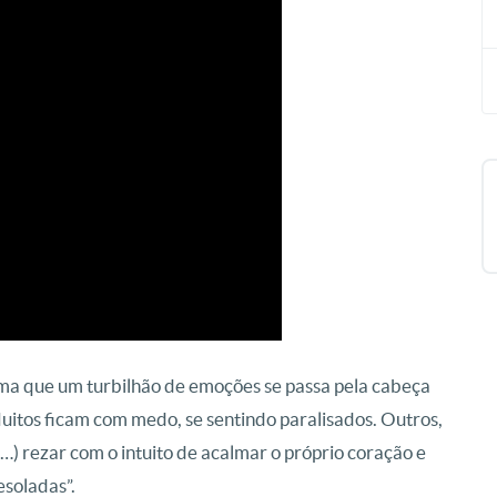
rma que um turbilhão de emoções se passa pela cabeça
uitos ficam com medo, se sentindo paralisados. Outros,
…) rezar com o intuito de acalmar o próprio coração e
esoladas”.