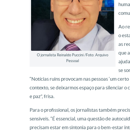
human
comun
Ao re
o est
as re
que a
O jornalista Reinaldo Puccini /Foto: Arquivo
Pessoal
ajuda
se so
“Notícias ruins provocam nas pessoas ‘um certo
contexto, se deixarmos espaço para silenciar 
e paz”, frisa.
Para o profissional, os jornalistas também preci
sensíveis. “É essencial, uma questão de autocu
precisam estar em sintonia para o bem-estar i