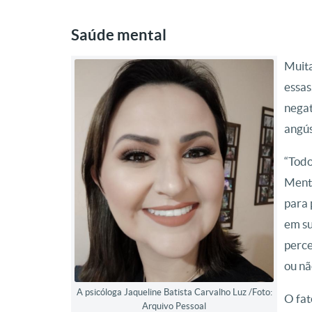
Saúde mental
Muita
essas
negat
angús
“Todo
Menta
para 
em su
perce
ou nã
A psicóloga Jaqueline Batista Carvalho Luz /Foto:
O fat
Arquivo Pessoal