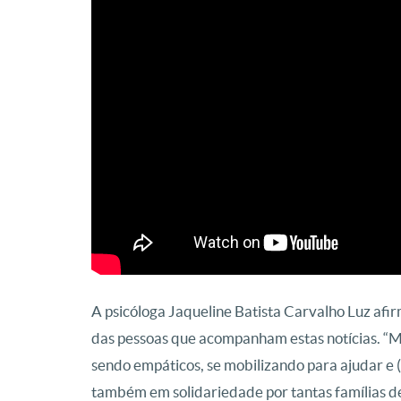
A psicóloga Jaqueline Batista Carvalho Luz afi
das pessoas que acompanham estas notícias. “M
sendo empáticos, se mobilizando para ajudar e (
também em solidariedade por tantas famílias d