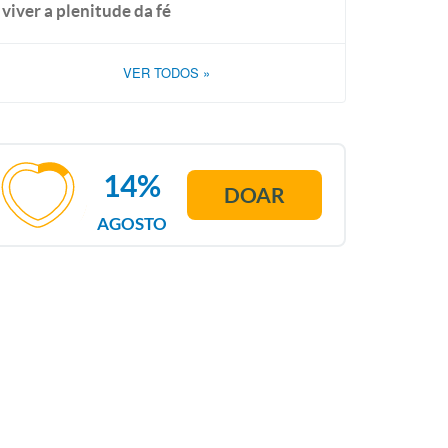
viver a plenitude da fé
VER TODOS
»
14%
DOAR
AGOSTO