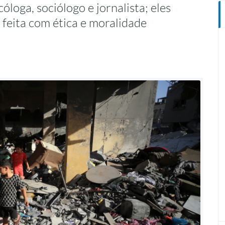
oga, sociólogo e jornalista; eles
 feita com ética e moralidade