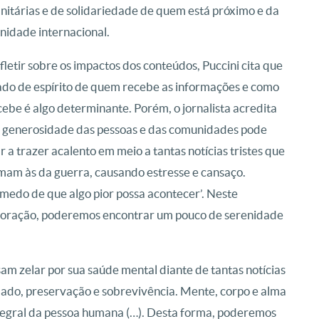
itárias e de solidariedade de quem está próximo e da
idade internacional.
fletir sobre os impactos dos conteúdos, Puccini cita que
ado de espírito de quem recebe as informações e como
cebe é algo determinante. Porém, o jornalista acredita
 generosidade das pessoas e das comunidades pode
r a trazer acalento em meio a tantas notícias tristes que
mam às da guerra, causando estresse e cansaço.
 medo de que algo pior possa acontecer’. Neste
o coração, poderemos encontrar um pouco de serenidade
sam zelar por sua saúde mental diante de tantas notícias
idado, preservação e sobrevivência. Mente, corpo e alma
ntegral da pessoa humana (…). Desta forma, poderemos