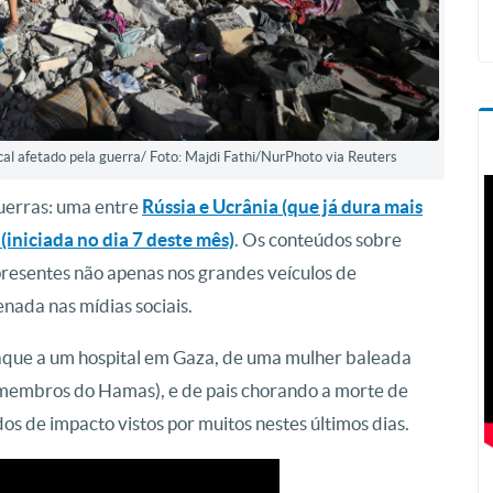
al afetado pela guerra/ Foto: Majdi Fathi/NurPhoto via Reuters
uerras: uma entre
Rússia e Ucrânia (que já dura mais
(iniciada no dia 7 deste mês)
. Os conteúdos sobre
 presentes não apenas nos grandes veículos de
ada nas mídias sociais.
que a um hospital em Gaza, de uma mulher baleada
r membros do Hamas), e de pais chorando a morte de
dos de impacto vistos por muitos nestes últimos dias.