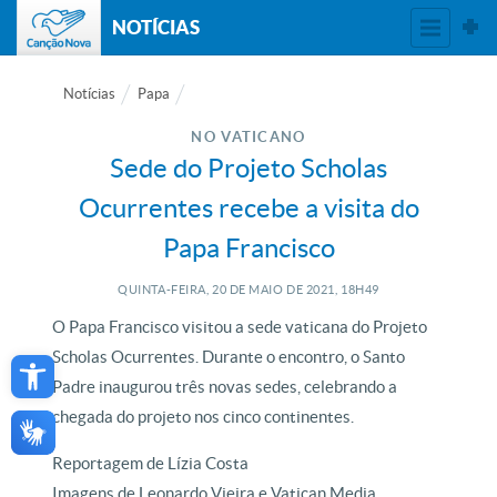
NOTÍCIAS
Notícias
Papa
NO VATICANO
Sede do Projeto Scholas
Ocurrentes recebe a visita do
Papa Francisco
QUINTA-FEIRA, 20
DE
MAIO
DE
2021, 18H49
O Papa Francisco visitou a sede vaticana do Projeto
Open toolbar
Scholas Ocurrentes. Durante o encontro, o Santo
Padre inaugurou três novas sedes, celebrando a
chegada do projeto nos cinco continentes.
Reportagem de Lízia Costa
Imagens de Leonardo Vieira e Vatican Media