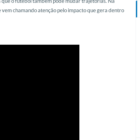
 que o futebol também pode mudar trajetórias. Na
me vem chamando atenção pelo impacto que gera dentro