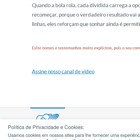
Quando a bola rola, cada dividida carrega a opo
recomeçar, porque o verdadeiro resultado vai a
linhas, eles reforçam que sonhar ainda é permit
Evite nomes e testemunhos muito explícitos, pois o seu com
Assine nosso canal de vídeo
Política de Privacidade e Cookies:
Usamos cookies em nossos sites para lhe fornecer uma experiênci
© 2002 – 2026
cancaonova.com