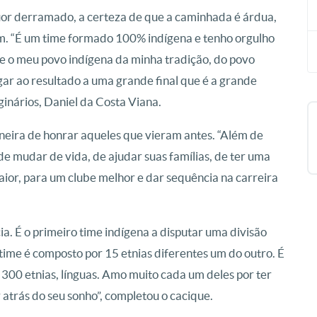
suor derramado, a certeza de que a caminhada é árdua,
m. “É um time formado 100% indígena e tenho orgulho
e o meu povo indígena da minha tradição, do povo
r ao resultado a uma grande final que é a grande
ginários, Daniel da Costa Viana.
ira de honrar aqueles que vieram antes. “Além de
de mudar de vida, de ajudar suas famílias, de ter uma
ior, para um clube melhor e dar sequência na carreira
a. É o primeiro time indígena a disputar uma divisão
time é composto por 15 etnias diferentes um do outro. É
 300 etnias, línguas. Amo muito cada um deles por ter
r atrás do seu sonho”, completou o cacique.