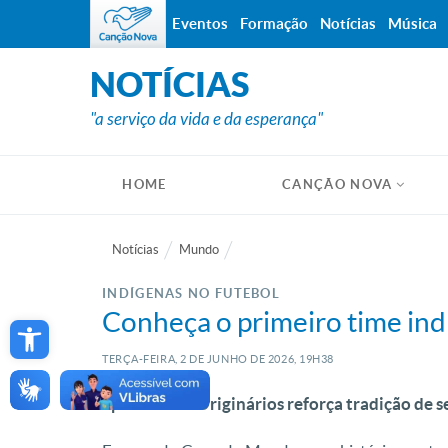
Eventos
Formação
Notícias
Música
NOTÍCIAS
"a serviço da vida e da esperança"
HOME
CANÇÃO NOVA
Notícias
Mundo
INDÍGENAS NO FUTEBOL
Open toolbar
Conheça o primeiro time ind
TERÇA-FEIRA, 2
DE
JUNHO
DE
2026, 19H38
Sport Clube Originários reforça tradição de s