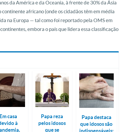
anos da América e da Oceania, à frente de 30% da Ásia
o continente africano (onde os cidadãos têm em média
vida na Europa — tal como foi reportado pela OMS em
ontinentes, embora o país que lidera essa classificação
.
Em casa
Papa reza
Papa destaca
devido à
pelos idosos
que idosos são
andemia,
que se
indispensáveis: