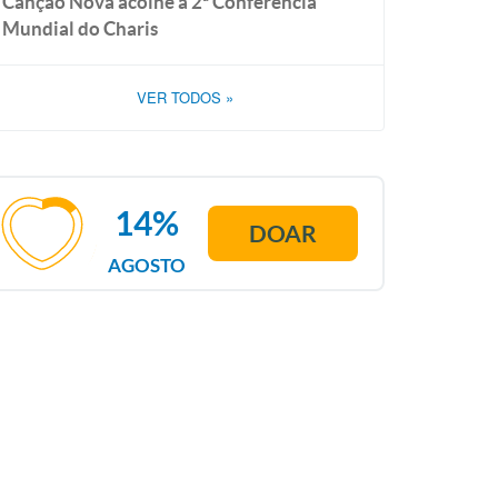
Canção Nova acolhe a 2ª Conferência
Mundial do Charis
VER TODOS
»
14%
DOAR
AGOSTO