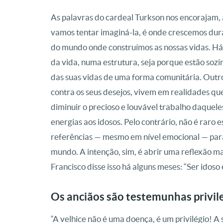
As palavras do cardeal Turkson nos encorajam, as
vamos tentar imaginá-la, é onde crescemos dura
do mundo onde construímos as nossas vidas. Há 
da vida, numa estrutura, seja porque estão sozi
das suas vidas de uma forma comunitária. Outro
contra os seus desejos, vivem em realidades que
diminuir o precioso e louvável trabalho daquele
energias aos idosos. Pelo contrário, não é raro 
referências — mesmo em nível emocional — par
mundo. A intenção, sim, é abrir uma reflexão ma
Francisco disse isso há alguns meses: “Ser idoso 
Os anciãos são testemunhas privil
“A velhice não é uma doença, é um privilégio! 