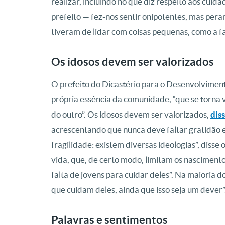
realizar, incluindo no que diz respeito aos cuida
prefeito — fez-nos sentir onipotentes, mas pera
tiveram de lidar com coisas pequenas, como a fa
Os idosos devem ser valorizados
O prefeito do Dicastério para o Desenvolviment
própria essência da comunidade, “que se torna 
do outro”. Os idosos devem ser valorizados,
dis
acrescentando que nunca deve faltar gratidão 
fragilidade: existem diversas ideologias”, disse
vida, que, de certo modo, limitam os nasciment
falta de jovens para cuidar deles”. Na maioria do
que cuidam deles, ainda que isso seja um dever”
Palavras e sentimentos