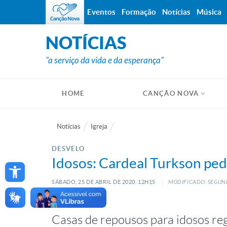
Eventos
Formação
Notícias
Música
NOTÍCIAS
"a serviço da vida e da esperança"
HOME
CANÇÃO NOVA
Notícias
Igreja
DESVELO
Open toolbar
Idosos: Cardeal Turkson ped
SÁBADO, 25
DE
ABRIL
DE
2020, 12H15
MODIFICADO: SEGUND
Casas de repousos para idosos re