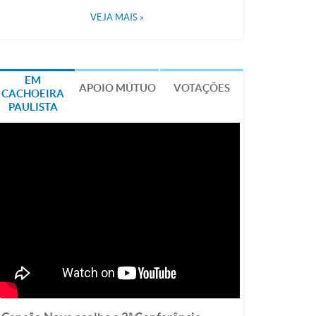
VEJA MAIS
»
EM
APOIO MÚTUO
VOTAÇÕES
CACHOEIRA
PAULISTA