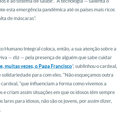
dos e ao sistema de saúde”. “A tecnologia — salienta o
nte esta emergência pandêmica até os países mais ricos
lta de máscaras”.
o Humano Integral coloca, então, a sua atenção sobre a
viva — diz — pela presença de alguém que sabe cuidar
se, muitas vezes, o Papa Francisco
”, sublinhou o cardeal,
e solidariedade para com eles. “Não esqueçamos outra
 o cardeal, “que influenciam a forma como vivemos a
os e criam assim situações em que os idosos têm sempre
s lares para idosos, não são os jovens, por assim dizer,
.