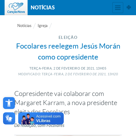
NOTÍCIAS
Notícias
Igreja
ELEIÇÃO
Focolares reelegem Jesús Morán
como copresidente
TERÇA-FEIRA, 2
DE
FEVEREIRO
DE
2021, 13H05
MODIFICADO: TERÇA-FEIRA, 2
DE
FEVEREIRO
DE
2021, 13H20
Copresidente vai colaborar com
Open toolbar
Margaret Karram, a nova presidente
eleita dos Focolares
Da redação, com Focolares