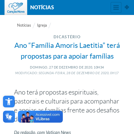
NOTÍCIAS
Notícias
Igreja
DICASTÉRIO
Ano “Família Amoris Laetitia” terá
propostas para apoiar famílias
DOMINGO, 27
DE
DEZEMBRO
DE
2020, 10H34
MODIFICADO: SEGUNDA-FEIRA, 28
DE
DEZEMBRO
DE
2020, 0H17
Ano terá propostas espirituais,
Open toolbar
pastorais e culturais para acompanhar
e apoiar as famílias frente aos desafios
do tempo atual
Da redação, com Vatican News