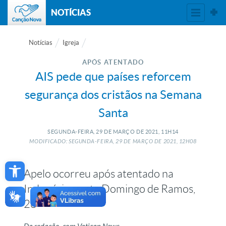
NOTÍCIAS
Notícias
Igreja
APÓS ATENTADO
AIS pede que países reforcem
segurança dos cristãos na Semana
Santa
SEGUNDA-FEIRA, 29
DE
MARÇO
DE
2021, 11H14
MODIFICADO: SEGUNDA-FEIRA, 29
DE
MARÇO
DE
2021, 12H08
Open toolbar
Apelo ocorreu após atentado na
Indonésia, neste Domingo de Ramos,
28