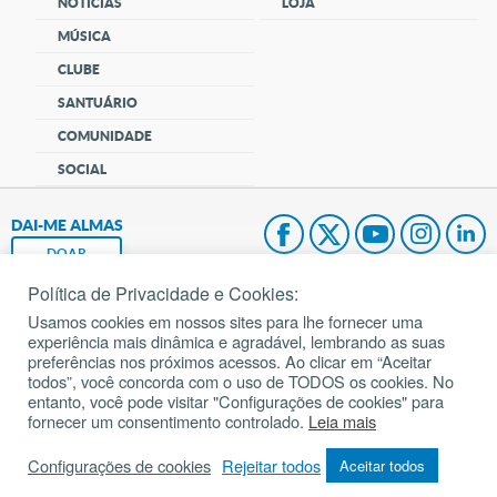
NOTÍCIAS
LOJA
MÚSICA
CLUBE
SANTUÁRIO
COMUNIDADE
SOCIAL
DAI-ME ALMAS
DOAR
Política de Privacidade e Cookies:
Fundação João Paulo II
Usamos cookies em nossos sites para lhe fornecer uma
experiência mais dinâmica e agradável, lembrando as suas
Pedido de Oração
preferências nos próximos acessos. Ao clicar em “Aceitar
todos”, você concorda com o uso de TODOS os cookies. No
Mapa do site
entanto, você pode visitar "Configurações de cookies" para
fornecer um consentimento controlado.
Leia mais
Internacional
Configurações de cookies
Rejeitar todos
Aceitar todos
© 2002 – 2026
Todos os direitos reservados.
cancaonova.com