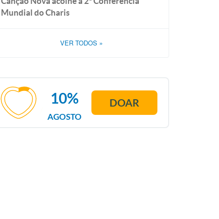
Canção Nova acolhe a 2ª Conferência
Mundial do Charis
VER TODOS
»
10%
DOAR
AGOSTO