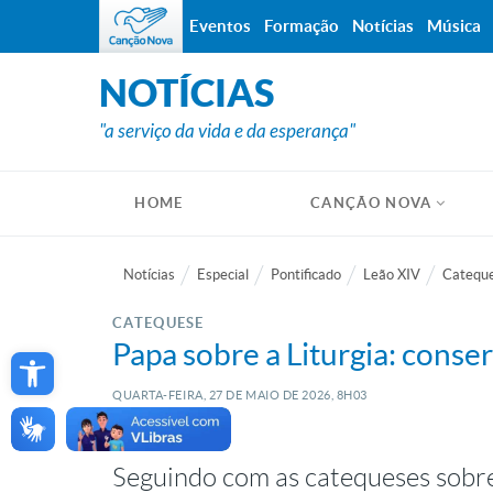
Eventos
Formação
Notícias
Música
NOTÍCIAS
"a serviço da vida e da esperança"
HOME
CANÇÃO NOVA
Notícias
Especial
Pontificado
Leão XIV
Cateque
CATEQUESE
Open toolbar
Papa sobre a Liturgia: conse
QUARTA-FEIRA, 27
DE
MAIO
DE
2026, 8H03
Seguindo com as catequeses sobre