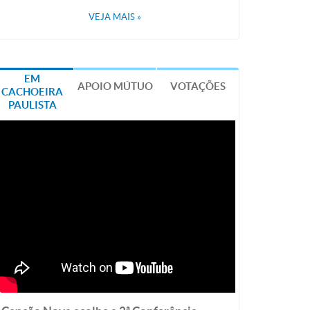
VEJA MAIS
»
EM
APOIO MÚTUO
VOTAÇÕES
CACHOEIRA
PAULISTA