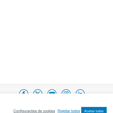
Configurações de cookies
Rejeitar todos
Aceitar todos
pa do site
Internacional