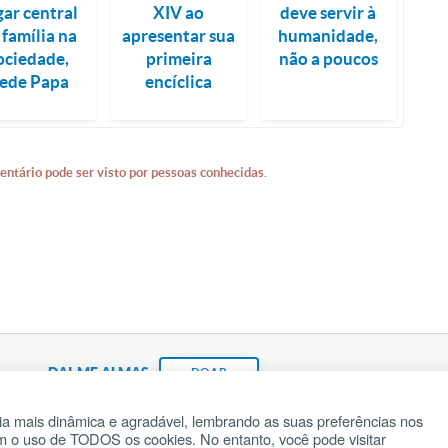
gar central
XIV ao
deve servir à
 família na
apresentar sua
humanidade,
ociedade,
primeira
não a poucos
ede Papa
encíclica
entário pode ser visto por pessoas conhecidas.
DAI-ME ALMAS
DOAR
a mais dinâmica e agradável, lembrando as suas preferências nos
om o uso de TODOS os cookies. No entanto, você pode visitar
Fundação João Paulo II
Pedido de Oração
Ma