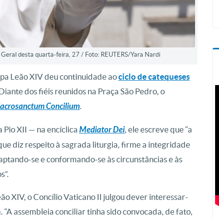
 Geral desta quarta-feira, 27 / Foto: REUTERS/Yara Nardi
Papa Leão XIV deu continuidade ao
ciclo de catequeses
 Diante dos fiéis reunidos na Praça São Pedro, o
acrosanctum Concilium
.
a Pio XII — na encíclica
Mediator Dei
, ele escreve que “a
que diz respeito à sagrada liturgia, firme a integridade
aptando-se e conformando-se às circunstâncias e às
s”.
ão XIV, o Concílio Vaticano II julgou dever interessar-
. “A assembleia conciliar tinha sido convocada, de fato,