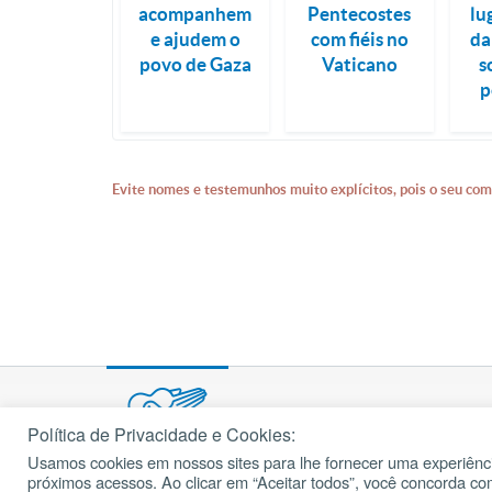
acompanhem
Pentecostes
lu
e ajudem o
com fiéis no
da
povo de Gaza
Vaticano
s
p
Evite nomes e testemunhos muito explícitos, pois o seu com
Política de Privacidade e Cookies:
Usamos cookies em nossos sites para lhe fornecer uma experiênci
© 2002 – 2026
próximos acessos. Ao clicar em “Aceitar todos”, você concorda c
cancaonova.com