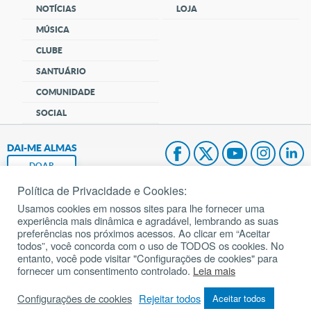
NOTÍCIAS
LOJA
MÚSICA
CLUBE
SANTUÁRIO
COMUNIDADE
SOCIAL
DAI-ME ALMAS
DOAR
Política de Privacidade e Cookies:
Fundação João Paulo II
Usamos cookies em nossos sites para lhe fornecer uma
experiência mais dinâmica e agradável, lembrando as suas
Pedido de Oração
preferências nos próximos acessos. Ao clicar em “Aceitar
todos”, você concorda com o uso de TODOS os cookies. No
Mapa do site
entanto, você pode visitar "Configurações de cookies" para
fornecer um consentimento controlado.
Leia mais
Internacional
Configurações de cookies
Rejeitar todos
Aceitar todos
© 2002 – 2026
Todos os direitos reservados.
cancaonova.com