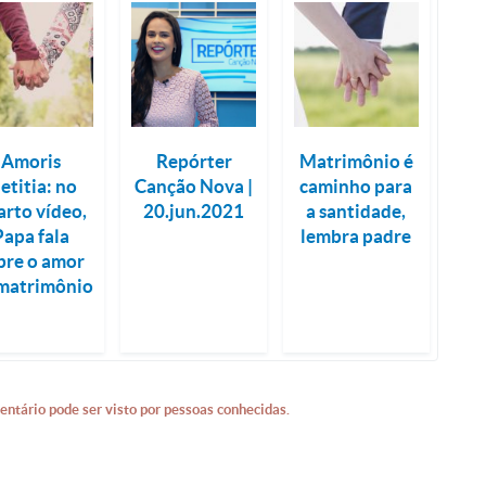
Amoris
Repórter
Matrimônio é
aetitia: no
Canção Nova |
caminho para
arto vídeo,
20.jun.2021
a santidade,
Papa fala
lembra padre
bre o amor
matrimônio
entário pode ser visto por pessoas conhecidas.