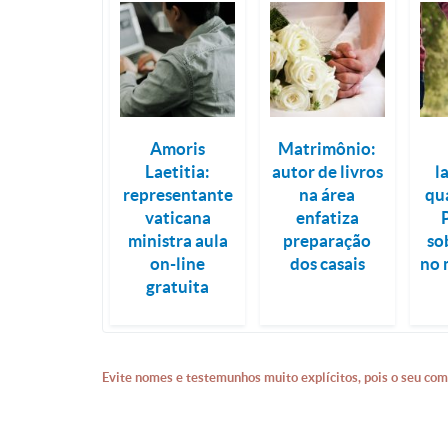
Amoris
Matrimônio:
Laetitia:
autor de livros
l
representante
na área
qu
vaticana
enfatiza
ministra aula
preparação
so
on-line
dos casais
no 
gratuita
Evite nomes e testemunhos muito explícitos, pois o seu com