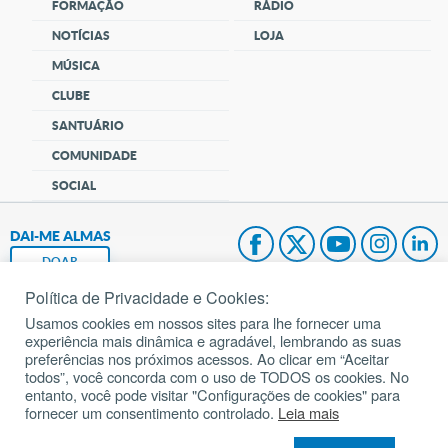
FORMAÇÃO
RÁDIO
NOTÍCIAS
LOJA
MÚSICA
CLUBE
SANTUÁRIO
COMUNIDADE
SOCIAL
DAI-ME ALMAS
DOAR
Política de Privacidade e Cookies:
Fundação João Paulo II
Usamos cookies em nossos sites para lhe fornecer uma
experiência mais dinâmica e agradável, lembrando as suas
Pedido de Oração
preferências nos próximos acessos. Ao clicar em “Aceitar
todos”, você concorda com o uso de TODOS os cookies. No
Mapa do site
entanto, você pode visitar "Configurações de cookies" para
fornecer um consentimento controlado.
Leia mais
Internacional