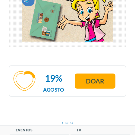
19%
DOAR
AGOSTO
↑ TOPO
EVENTOS
TV