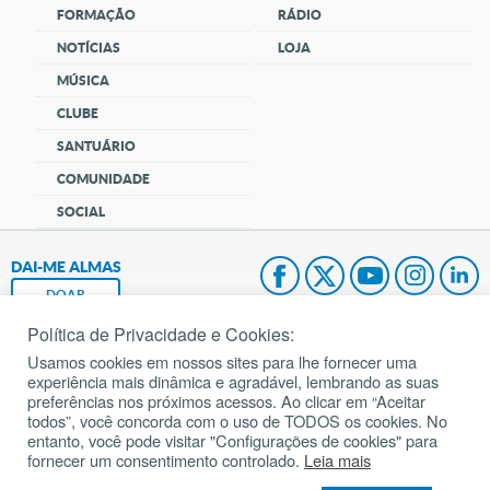
FORMAÇÃO
RÁDIO
NOTÍCIAS
LOJA
MÚSICA
CLUBE
SANTUÁRIO
COMUNIDADE
SOCIAL
DAI-ME ALMAS
DOAR
Política de Privacidade e Cookies:
Fundação João Paulo II
Usamos cookies em nossos sites para lhe fornecer uma
experiência mais dinâmica e agradável, lembrando as suas
Pedido de Oração
preferências nos próximos acessos. Ao clicar em “Aceitar
todos”, você concorda com o uso de TODOS os cookies. No
Mapa do site
entanto, você pode visitar "Configurações de cookies" para
fornecer um consentimento controlado.
Leia mais
Internacional