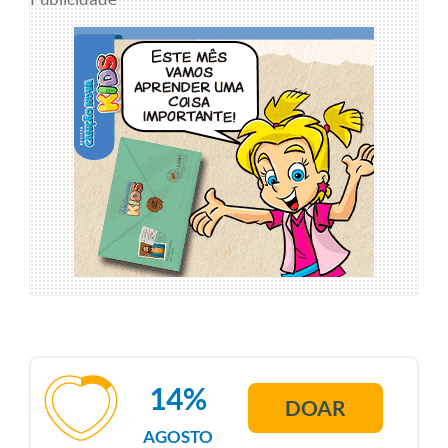
14%
DOAR
AGOSTO