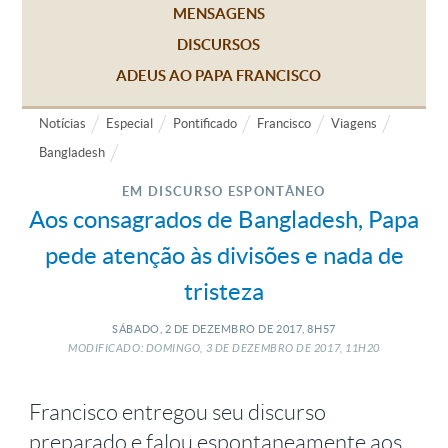
MENSAGENS
DISCURSOS
ADEUS AO PAPA FRANCISCO
Notícias
Especial
Pontificado
Francisco
Viagens
Bangladesh
EM DISCURSO ESPONTÂNEO
Aos consagrados de Bangladesh, Papa
pede atenção às divisões e nada de
tristeza
SÁBADO, 2
DE
DEZEMBRO
DE
2017, 8H57
MODIFICADO: DOMINGO, 3
DE
DEZEMBRO
DE
2017, 11H20
Francisco entregou seu discurso
preparado e falou espontaneamente aos