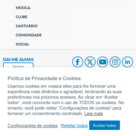
MÚSICA
CLUBE
SANTUÁRIO
COMUNIDADE
SOCIAL
DAI-ME ALMAS
DOAR
Política de Privacidade e Cookies:
Fundação João Paulo II
Usamos cookies em nossos sites para lhe fornecer uma
experiência mais dinâmica e agradável, lembrando as suas
Pedido de Oração
preferências nos próximos acessos. Ao clicar em “Aceitar
todos”, você concorda com o uso de TODOS os cookies. No
Mapa do site
entanto, você pode visitar "Configurações de cookies" para
fornecer um consentimento controlado.
Leia mais
Internacional
Configurações de cookies
Rejeitar todos
Aceitar todos
© 2002 – 2026
Todos os direitos reservados.
cancaonova.com