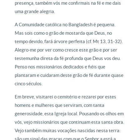
presença, também vós me confirmais na fé e me dais
uma grande alegria.
A Comunidade católica no Bangladesh é pequena.
Mas sois como o grão de mostarda que Deus, no
tempo devido, fará árvore perfeita (cf. Mt 13, 31-32).
Alegro-me por ver como cresce este grão e por ser
testemunha direta da fé profunda que Deus vos deu.
Penso nos missionários dedicados e fiéis que
plantaram e cuidaram deste grão de fé durante quase
cinco séculos.
Em breve, visitarei o cemitério e rezarei por estes
homens e mulheres que serviram, com tanta
generosidade, esta Igreja local. Pousando os olhos em
vós, vejo missionários que continuam esta santa obra.
Vejo também muitas vocações nascidas nesta terra:
são um sinal das graças com que o Senhor a está a