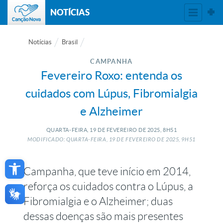
NOTÍCIAS
Notícias
Brasil
CAMPANHA
Fevereiro Roxo: entenda os
cuidados com Lúpus, Fibromialgia
e Alzheimer
QUARTA-FEIRA, 19
DE
FEVEREIRO
DE
2025, 8H51
MODIFICADO: QUARTA-FEIRA, 19
DE
FEVEREIRO
DE
2025, 9H51
Open toolbar
Campanha, que teve início em 2014,
reforça os cuidados contra o Lúpus, a
Fibromialgia e o Alzheimer; duas
dessas doenças são mais presentes