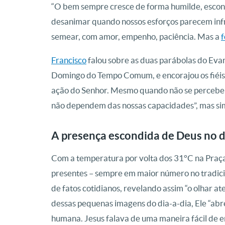
“O bem sempre cresce de forma humilde, escondi
desanimar quando nossos esforços parecem infru
semear, com amor, empenho, paciência. Mas a
f
Francisco
falou sobre as duas parábolas do Evan
Domingo do Tempo Comum, e encorajou os fiéis a
ação do Senhor. Mesmo quando não se perceber, 
não dependem das nossas capacidades”, mas sim
A presença escondida de Deus no d
Com a temperatura por volta dos 31°C na Praça
presentes – sempre em maior número no tradici
de fatos cotidianos, revelando assim “o olhar at
dessas pequenas imagens do dia-a-dia, Ele “abre
humana. Jesus falava de uma maneira fácil de e