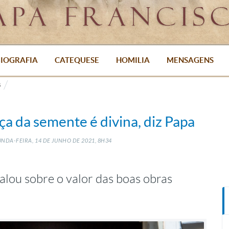
IOGRAFIA
CATEQUESE
HOMILIA
MENSAGENS
s
ça da semente é divina, diz Papa
NDA-FEIRA, 14
DE
JUNHO
DE
2021, 8H34
alou sobre o valor das boas obras