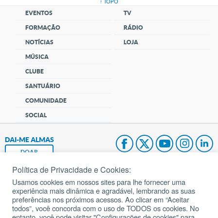
↑ TOPO
EVENTOS
TV
FORMAÇÃO
RÁDIO
NOTÍCIAS
LOJA
MÚSICA
CLUBE
SANTUÁRIO
COMUNIDADE
SOCIAL
DAI-ME ALMAS
DOAR
Política de Privacidade e Cookies:
Fundação João Paulo II
Usamos cookies em nossos sites para lhe fornecer uma
experiência mais dinâmica e agradável, lembrando as suas
Pedido de Oração
preferências nos próximos acessos. Ao clicar em “Aceitar
todos”, você concorda com o uso de TODOS os cookies. No
Mapa do site
entanto, você pode visitar "Configurações de cookies" para