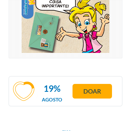
19%
DOAR
AGOSTO