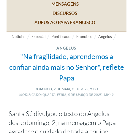
MENSAGENS
DISCURSOS
ADEUS AO PAPA FRANCISCO
Notícias
Especial
Pontificado
Francisco
Angelus
ANGELUS
"Na fragilidade, aprendemos a
confiar ainda mais no Senhor", reflete
Papa
DOMINGO, 2
DE
MARÇO
DE
2025, 9H21
MODIFICADO: QUARTA-FEIRA, 5
DE
MARÇO
DE
2025, 13H49
Santa Sé divulgou o texto do Angelus
deste domingo, 2; na mensagem o Papa
agradece o cuidado de toda a equipe