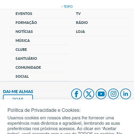
↑ TOPO
EVENTOS
TV
FORMAÇÃO
RÁDIO
NOTÍCIAS
LOJA
MÚSICA
CLUBE
SANTUÁRIO
COMUNIDADE
SOCIAL
DAI-ME ALMAS
DOAR
Política de Privacidade e Cookies:
Fundação João Paulo II
Usamos cookies em nossos sites para lhe fornecer uma
experiência mais dinâmica e agradável, lembrando as suas
Pedido de Oração
preferências nos próximos acessos. Ao clicar em “Aceitar
todos”, você concorda com o uso de TODOS os cookies. No