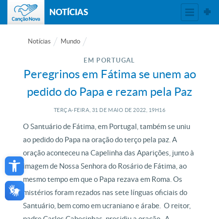
NOTÍCIAS
Notícias
Mundo
EM PORTUGAL
Peregrinos em Fátima se unem ao
pedido do Papa e rezam pela Paz
TERÇA-FEIRA, 31
DE
MAIO
DE
2022, 19H16
O Santuário de Fátima, em Portugal, também se uniu
ao pedido do Papa na oração do terço pela paz. A
Open toolbar
oração aconteceu na Capelinha das Aparições, junto à
imagem de Nossa Senhora do Rosário de Fátima, ao
mesmo tempo em que o Papa rezava em Roma. Os
mistérios foram rezados nas sete línguas oficiais do
Santuário, bem como em ucraniano e árabe. O reitor,
padre Carlos Cabecinhas, presidiu a oração. A