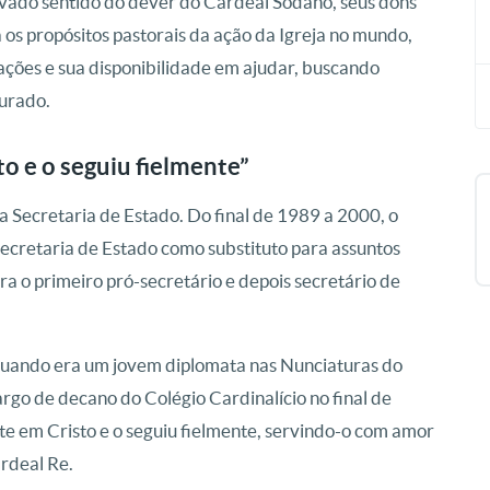
evado sentido do dever do Cardeal Sodano, seus dons
a os propósitos pastorais da ação da Igreja no mundo,
ações e sua disponibilidade em ajudar, buscando
purado.
o e o seguiu fielmente”
a Secretaria de Estado. Do final de 1989 a 2000, o
Secretaria de Estado como substituto para assuntos
ra o primeiro pró-secretário e depois secretário de
 quando era um jovem diplomata nas Nunciaturas do
argo de decano do Colégio Cardinalício no final de
 em Cristo e o seguiu fielmente, servindo-o com amor
ardeal Re.