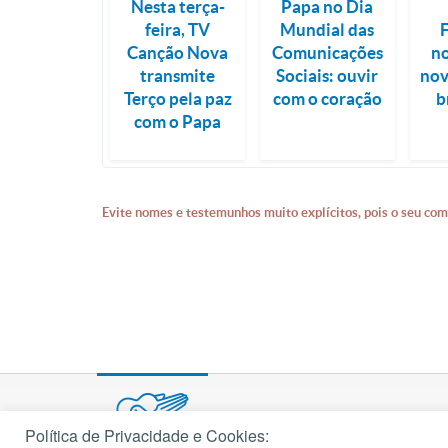
Nesta terça-
Papa no Dia
feira, TV
Mundial das
Canção Nova
Comunicações
no
transmite
Sociais: ouvir
nov
Terço pela paz
com o coração
b
com o Papa
Evite nomes e testemunhos muito explícitos, pois o seu com
Política de Privacidade e Cookies: