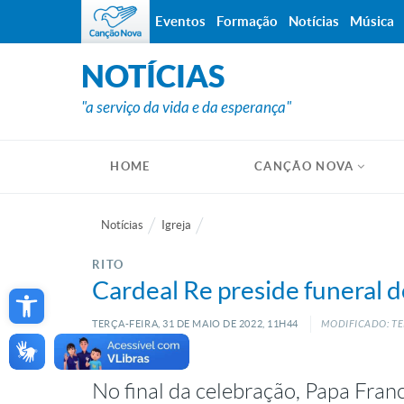
Eventos
Formação
Notícias
Música
NOTÍCIAS
"a serviço da vida e da esperança"
HOME
CANÇÃO NOVA
Notícias
Igreja
RITO
Open toolbar
Cardeal Re preside funeral 
TERÇA-FEIRA, 31
DE
MAIO
DE
2022, 11H44
MODIFICADO: TE
No final da celebração, Papa Franc