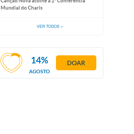
Canção Nova acolhe a 2ª Conferência
Mundial do Charis
VER TODOS
»
14%
DOAR
AGOSTO