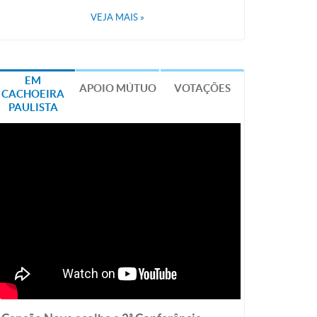
VEJA MAIS
»
EM
APOIO MÚTUO
VOTAÇÕES
CACHOEIRA
PAULISTA