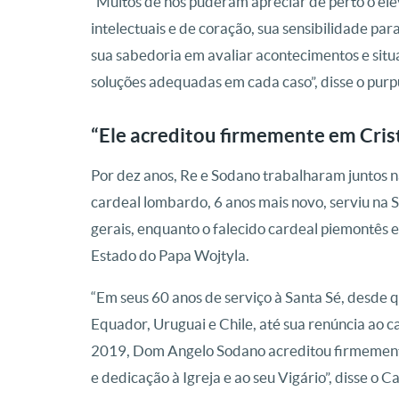
“Muitos de nós puderam apreciar de perto o el
intelectuais e de coração, sua sensibilidade par
sua sabedoria em avaliar acontecimentos e situ
soluções adequadas em cada caso”, disse o pur
“Ele acreditou firmemente em Crist
Por dez anos, Re e Sodano trabalharam juntos n
cardeal lombardo, 6 anos mais novo, serviu na 
gerais, enquanto o falecido cardeal piemontês e
Estado do Papa Wojtyla.
“Em seus 60 anos de serviço à Santa Sé, desde
Equador, Uruguai e Chile, até sua renúncia ao c
2019, Dom Angelo Sodano acreditou firmemente
e dedicação à Igreja e ao seu Vigário”, disse o C