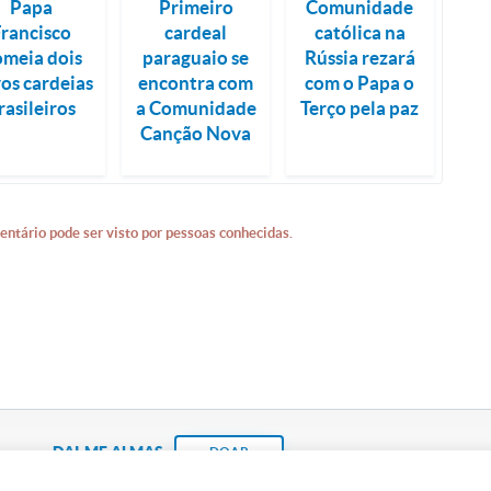
Papa
Primeiro
Comunidade
Francisco
cardeal
católica na
meia dois
paraguaio se
Rússia rezará
os cardeias
encontra com
com o Papa o
rasileiros
a Comunidade
Terço pela paz
Canção Nova
entário pode ser visto por pessoas conhecidas.
DAI-ME ALMAS
DOAR