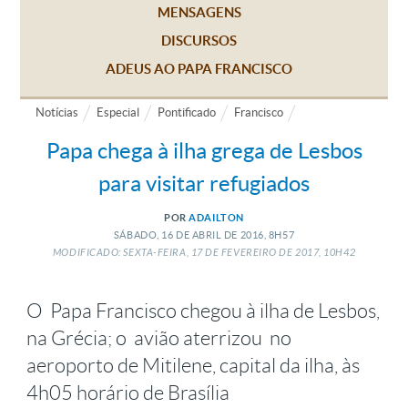
MENSAGENS
DISCURSOS
ADEUS AO PAPA FRANCISCO
Notícias
Especial
Pontificado
Francisco
Papa chega à ilha grega de Lesbos
para visitar refugiados
POR
ADAILTON
SÁBADO, 16
DE
ABRIL
DE
2016, 8H57
MODIFICADO: SEXTA-FEIRA, 17
DE
FEVEREIRO
DE
2017, 10H42
O Papa Francisco chegou à ilha de Lesbos,
na Grécia; o avião aterrizou no
aeroporto de Mitilene, capital da ilha, às
4h05 horário de Brasília