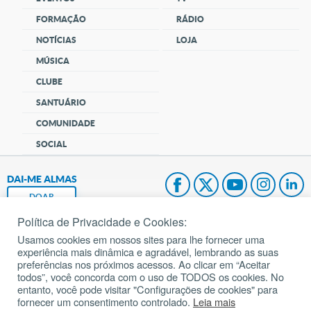
FORMAÇÃO
RÁDIO
NOTÍCIAS
LOJA
MÚSICA
CLUBE
SANTUÁRIO
COMUNIDADE
SOCIAL
DAI-ME ALMAS
DOAR
Política de Privacidade e Cookies:
Fundação João Paulo II
Usamos cookies em nossos sites para lhe fornecer uma
experiência mais dinâmica e agradável, lembrando as suas
Pedido de Oração
preferências nos próximos acessos. Ao clicar em “Aceitar
todos”, você concorda com o uso de TODOS os cookies. No
Mapa do site
entanto, você pode visitar "Configurações de cookies" para
fornecer um consentimento controlado.
Leia mais