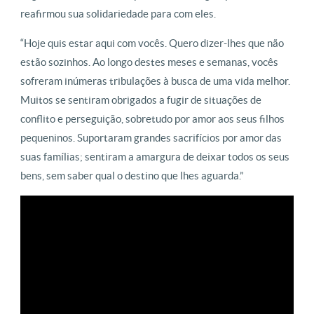
reafirmou sua solidariedade para com eles.
“Hoje quis estar aqui com vocês. Quero dizer-lhes que não
estão sozinhos. Ao longo destes meses e semanas, vocês
sofreram inúmeras tribulações à busca de uma vida melhor.
Muitos se sentiram obrigados a fugir de situações de
conflito e perseguição, sobretudo por amor aos seus filhos
pequeninos. Suportaram grandes sacrifícios por amor das
suas famílias; sentiram a amargura de deixar todos os seus
bens, sem saber qual o destino que lhes aguarda.”