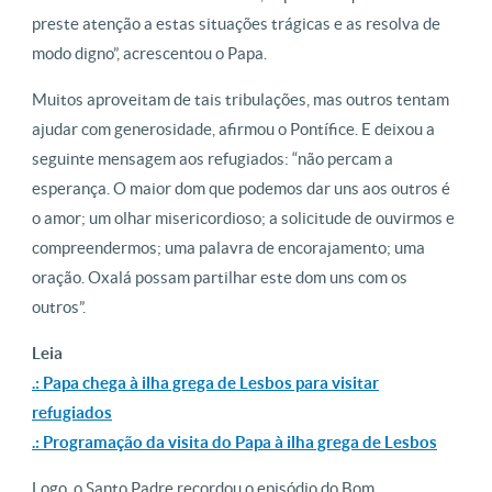
preste atenção a estas situações trágicas e as resolva de
modo digno”, acrescentou o Papa.
Muitos aproveitam de tais tribulações, mas outros tentam
ajudar com generosidade, afirmou o Pontífice. E deixou a
seguinte mensagem aos refugiados: “não percam a
esperança. O maior dom que podemos dar uns aos outros é
o amor; um olhar misericordioso; a solicitude de ouvirmos e
compreendermos; uma palavra de encorajamento; uma
oração. Oxalá possam partilhar este dom uns com os
outros”.
Leia
.: Papa chega à ilha grega de Lesbos para visitar
refugiados
.: Programação da visita do Papa à ilha grega de Lesbos
Logo, o Santo Padre recordou o episódio do Bom