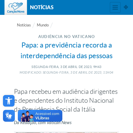
NOTÍCIAS
Notícias
Mundo
AUDIÊNCIA NO VATICANO
Papa: a previdência recorda a
interdependência das pessoas
SEGUNDA-FEIRA, 3
DE
ABRIL
DE
2023, 9H43
MODIFICADO: SEGUNDA-FEIRA, 3
DE
ABRIL
DE
2023, 11H04
Papa recebeu em audiência dirigentes
Open toolbar
e dependentes do Instituto Nacional
da Previdência Social da Itália
Da Redação, com Vatican News