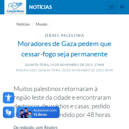
NOTÍCIAS
Notícias
Mundo
ISRAEL-PALESTINA
Moradores de Gaza pedem que
cessar-fogo seja permanente
QUARTA-FEIRA, 29
DE
NOVEMBRO
DE
2023, 17H08
MODIFICADO: QUINTA-FEIRA, 30
DE
NOVEMBRO
DE
2023, 8H49
Muitos palestinos retornaram à
Open toolbar
região leste da cidade e encontraram
destroços de prédios e casas; pedido
de trégua foi extendido por 48 horas
Da redação, com Reuters