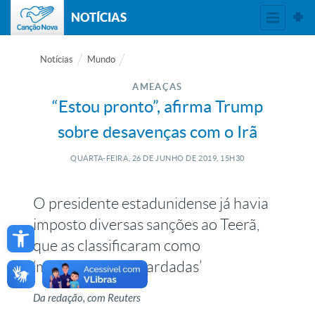
NOTÍCIAS
Notícias
Mundo
AMEAÇAS
“Estou pronto”, afirma Trump
sobre desavenças com o Irã
QUARTA-FEIRA, 26
DE
JUNHO
DE
2019, 15H30
O presidente estadunidense já havia
Open toolbar
imposto diversas sanções ao Teerã,
que as classificaram como
‘mentalmente retardadas’
Da redação, com Reuters