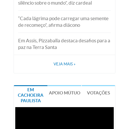
silêncio sobre o mundo”, diz cardeal
“Cada lágrima pode carregar uma semente
de recomeço”, afirma diácono
Em Assis, Pizzaballa destaca desafios para a
paz na Terra Santa
VEJA MAIS
»
EM
APOIO MÚTUO
VOTAÇÕES
CACHOEIRA
PAULISTA