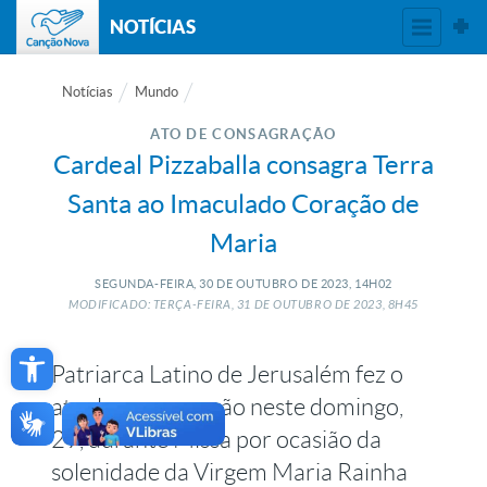
NOTÍCIAS
Notícias
Mundo
ATO DE CONSAGRAÇÃO
Cardeal Pizzaballa consagra Terra
Santa ao Imaculado Coração de
Maria
SEGUNDA-FEIRA, 30
DE
OUTUBRO
DE
2023, 14H02
MODIFICADO: TERÇA-FEIRA, 31
DE
OUTUBRO
DE
2023, 8H45
Open toolbar
Patriarca Latino de Jerusalém fez o
ato de consagração neste domingo,
29, durante Missa por ocasião da
solenidade da Virgem Maria Rainha