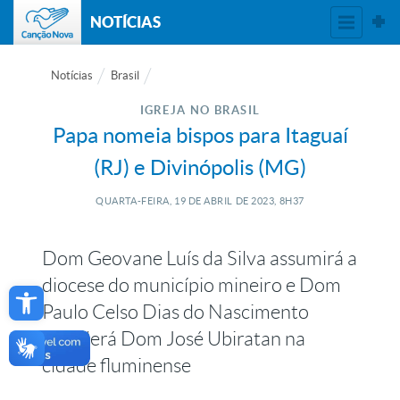
NOTÍCIAS
Notícias
Brasil
IGREJA NO BRASIL
Papa nomeia bispos para Itaguaí
(RJ) e Divinópolis (MG)
QUARTA-FEIRA, 19
DE
ABRIL
DE
2023, 8H37
Dom Geovane Luís da Silva assumirá a
Open toolbar
diocese do município mineiro e Dom
Paulo Celso Dias do Nascimento
sucederá Dom José Ubiratan na
cidade fluminense