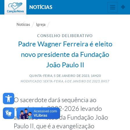
NOTÍCIAS
Notícias
Igreja
CONSELHO DELIBERATIVO
Padre Wagner Ferreira é eleito
novo presidente da Fundação
João Paulo II
QUINTA-FEIRA, 5
DE
JANEIRO
DE
2023, 14H20
MODIFICADO: SEXTA-FEIRA, 6
DE
JANEIRO
DE
2023, 8H57
Open toolbar
O sacerdote dará sequência ao
mandato de 2022-2026 levando
adiante a missão da Fundação João
Paulo II, que é a evangelização