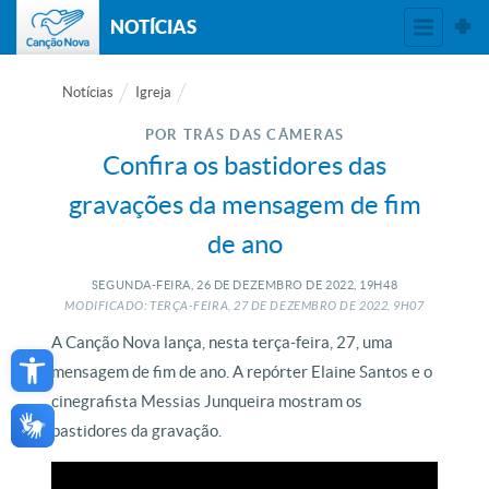
NOTÍCIAS
Notícias
Igreja
POR TRÁS DAS CÂMERAS
Confira os bastidores das
gravações da mensagem de fim
de ano
SEGUNDA-FEIRA, 26
DE
DEZEMBRO
DE
2022, 19H48
MODIFICADO: TERÇA-FEIRA, 27
DE
DEZEMBRO
DE
2022, 9H07
Open toolbar
A Canção Nova lança, nesta terça-feira, 27, uma
mensagem de fim de ano. A repórter Elaine Santos e o
cinegrafista Messias Junqueira mostram os
bastidores da gravação.