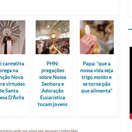
i carmelita
PHN:
Papa: “que a
prega na
pregações
nossa vida seja
nção Nova
sobre Nossa
trigo moído e
re virtudes
Senhora e
se torne pão
de Santa
Adoração
que alimenta”
esa D’Ávila
Eucarística
tocam jovens
entário pode ser visto por pessoas conhecidas.