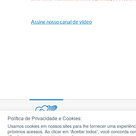
Assine nosso canal de vídeo
Política de Privacidade e Cookies:
Usamos cookies em nossos sites para lhe fornecer uma experiênci
© 2002 – 2026
próximos acessos. Ao clicar em “Aceitar todos”, você concorda c
cancaonova.com
Todos os direitos reservados.