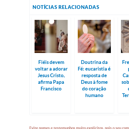
NOTÍCIAS RELACIONADAS
Fiéis devem
Doutrina da
Fre
voltar a adorar
Fé: eucaristia é
Jesus Cristo,
resposta de
Ca
afirma Papa
Deus à fome
sob
Francisco
do coração
humano
Ter
Evite nomes e testemunhos muito explícitos, pois o seu com