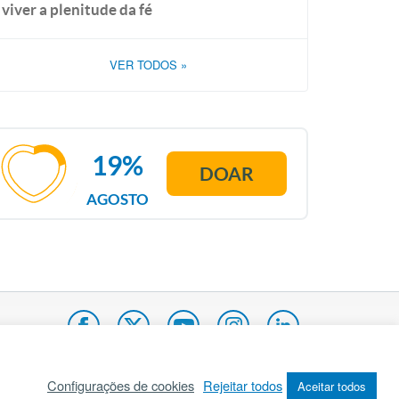
viver a plenitude da fé
VER TODOS
»
19%
DOAR
AGOSTO
Configurações de cookies
Rejeitar todos
Aceitar todos
pa do site
Internacional