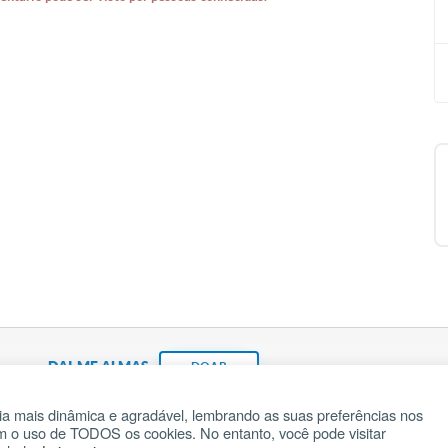
DAI-ME ALMAS
DOAR
a mais dinâmica e agradável, lembrando as suas preferências nos
om o uso de TODOS os cookies. No entanto, você pode visitar
Fundação João Paulo II
Pedido de Oração
Ma