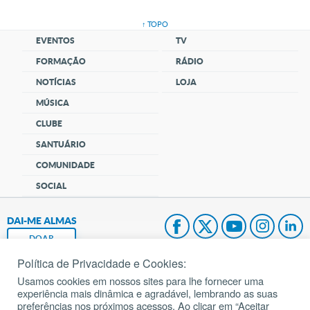
↑ TOPO
EVENTOS
TV
FORMAÇÃO
RÁDIO
NOTÍCIAS
LOJA
MÚSICA
CLUBE
SANTUÁRIO
COMUNIDADE
SOCIAL
DAI-ME ALMAS
DOAR
Política de Privacidade e Cookies:
Fundação João Paulo II
Usamos cookies em nossos sites para lhe fornecer uma
experiência mais dinâmica e agradável, lembrando as suas
Pedido de Oração
preferências nos próximos acessos. Ao clicar em “Aceitar