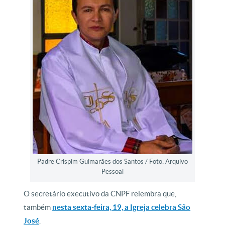
Padre Crispim Guimarães dos Santos / Foto: Arquivo
Pessoal
O secretário executivo da CNPF relembra que,
também
nesta sexta-feira, 19, a Igreja celebra São
José
.