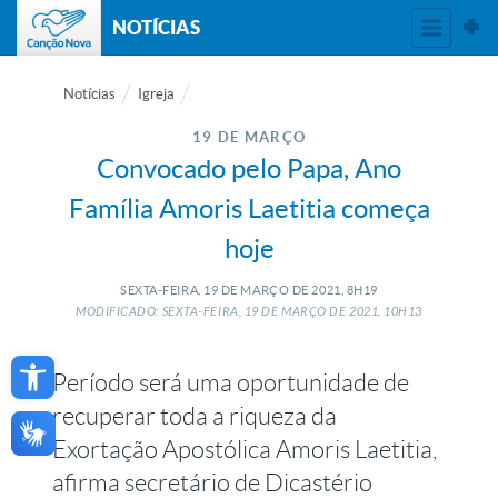
NOTÍCIAS
Notícias
Igreja
19 DE MARÇO
Convocado pelo Papa, Ano
Família Amoris Laetitia começa
hoje
SEXTA-FEIRA, 19
DE
MARÇO
DE
2021, 8H19
MODIFICADO: SEXTA-FEIRA, 19
DE
MARÇO
DE
2021, 10H13
Open toolbar
Período será uma oportunidade de
recuperar toda a riqueza da
Exortação Apostólica Amoris Laetitia,
afirma secretário de Dicastério