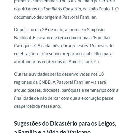
primeira é um seminário de 3 a 7 de maio para tratar
dos 40 anos da
Familiaris Consortio
, de João Paulo II. O
documento deu origem à Pastoral Familiar.
Depois, no dia 29 de maio, acontece o Simpósio
Nacional. Esse ano ele terá como tema a “Família e
Catequese”. A cada mês, durante estes 15 meses de
celebração, estão sendo preparados subsídios para
aprofundar os conteúdos da Amoris Laetitia.
Outras atividades serão desenvolvidas nos 18
regionais da CNBB. A Pastoral Familiar visitará
arquidioceses, dioceses, paróquias e seminários com a
finalidade de não deixar com que a exortação passe
despercebida neste ano.
Sugestões do Dicastério para os Leigos,
a Família e a Vida do Vaticano