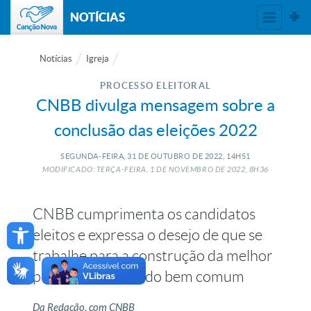
NOTÍCIAS
Notícias
Igreja
PROCESSO ELEITORAL
CNBB divulga mensagem sobre a
conclusão das eleições 2022
SEGUNDA-FEIRA, 31
DE
OUTUBRO
DE
2022, 14H51
MODIFICADO: TERÇA-FEIRA, 1
DE
NOVEMBRO
DE
2022, 8H36
CNBB cumprimenta os candidatos
Open toolbar
eleitos e expressa o desejo de que se
trabalhe para a construção da melhor
política, a serviço do bem comum
Da Redação, com CNBB