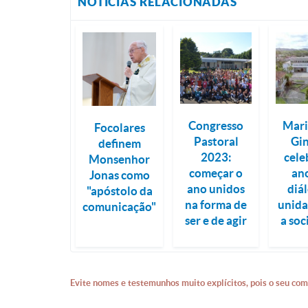
NOTÍCIAS RELACIONADAS
Congresso
Mari
Focolares
Pastoral
Gi
definem
2023:
cele
Monsenhor
começar o
an
Jonas como
ano unidos
diá
"apóstolo da
na forma de
unid
comunicação"
ser e de agir
a so
Evite nomes e testemunhos muito explícitos, pois o seu com