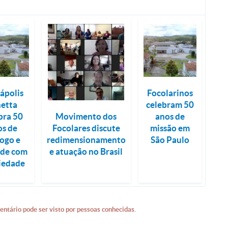
ápolis
Focolarinos
netta
celebram 50
bra 50
anos de
Movimento dos
os de
missão em
Focolares discute
logo e
São Paulo
redimensionamento
ade com
e atuação no Brasil
ciedade
entário pode ser visto por pessoas conhecidas.