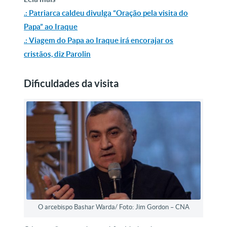
.: Patriarca caldeu divulga “Oração pela visita do
Papa” ao Iraque
.: Viagem do Papa ao Iraque irá encorajar os
cristãos, diz Parolin
Dificuldades da visita
O arcebispo Bashar Warda/ Foto: Jim Gordon – CNA