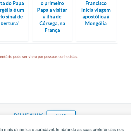
ita do Papa
o primeiro
Francisco
rgélia é um
Papa a visitar
inicia viagem
elo sinal de
a ilha de
apostólica à
abertura'
Córsega, na
Mongólia
França
entário pode ser visto por pessoas conhecidas.
DAI-ME ALMAS
DOAR
a mais dinâmica e agradável, lembrando as suas preferências nos