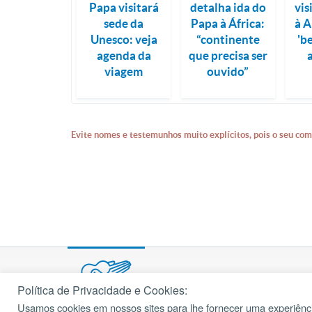
Papa visitará
detalha ida do
vis
sede da
Papa à África:
à A
Unesco: veja
“continente
'b
agenda da
que precisa ser
viagem
ouvido”
Evite nomes e testemunhos muito explícitos, pois o seu com
Política de Privacidade e Cookies:
Usamos cookies em nossos sites para lhe fornecer uma experiênci