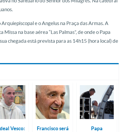
ativa no Santuário do Senhor dos Milagres. Na catedral
uanos.
o Arquiepiscopal e o Angelus na Praça das Armas. A
 Missa na base aérea “Las Palmas”, de onde o Papa
sua chegada está prevista para as 14h15 (hora local) de
deal Vesco:
Francisco será
Papa