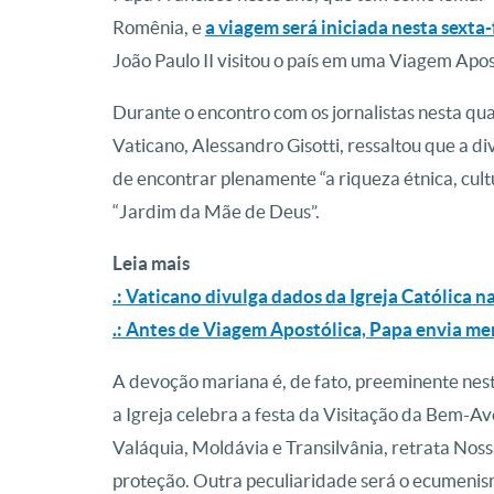
Romênia, e
a viagem será iniciada nesta sexta-
João Paulo II visitou o país em uma Viagem Ap
Durante o encontro com os jornalistas nesta quar
Vaticano, Alessandro Gisotti, ressaltou que a 
de encontrar plenamente “a riqueza étnica, cult
“Jardim da Mãe de Deus”.
Leia mais
.: Vaticano divulga dados da Igreja Católica 
.: Antes de Viagem Apostólica, Papa envia me
A devoção mariana é, de fato, preeminente nes
a Igreja celebra a festa da Visitação da Bem-Av
Valáquia, Moldávia e Transilvânia, retrata Nos
proteção. Outra peculiaridade será o ecumeni