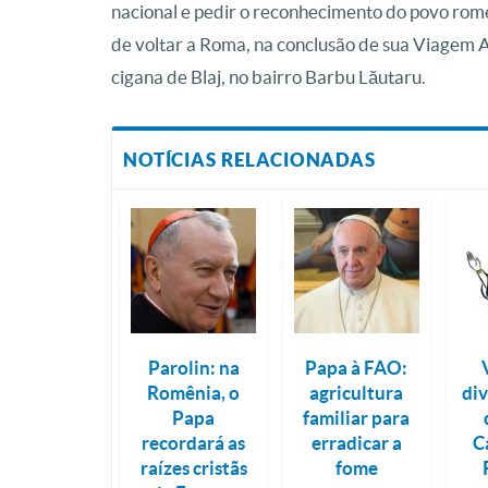
nacional e pedir o reconhecimento do povo romen
de voltar a Roma, na conclusão de sua Viagem 
cigana de Blaj, no bairro Barbu Lăutaru.
NOTÍCIAS RELACIONADAS
Parolin: na
Papa à FAO:
Romênia, o
agricultura
di
Papa
familiar para
recordará as
erradicar a
C
raízes cristãs
fome