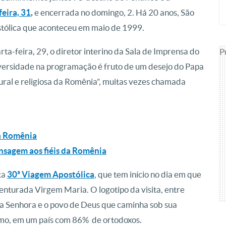
feira, 31
,
e encerrada no domingo, 2. Há 20 anos, São
ostólica que aconteceu em maio de 1999.
ta-feira, 29, o diretor interino da Sala de Imprensa do
P
diversidade na programação é fruto de um desejo do Papa
ural e religiosa da Romênia”, muitas vezes chamada
na Romênia
nsagem aos fiéis da Romênia
ta
30ª Viagem Apostólica
,
que tem início no dia em que
enturada Virgem Maria. O logotipo da visita, entre
sa Senhora e o povo de Deus que caminha sob sua
smo, em um país com 86% de ortodoxos.