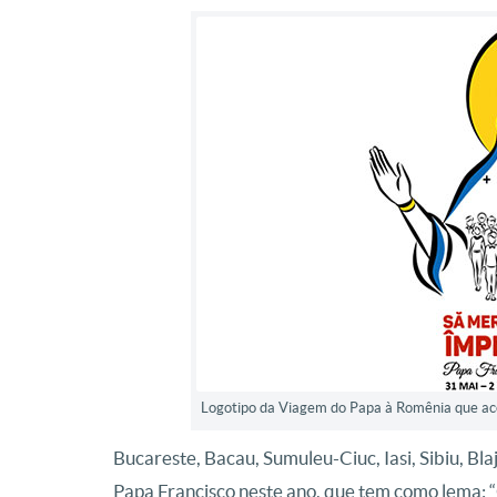
Logotipo da Viagem do Papa à Romênia que aco
Bucareste, Bacau, Sumuleu-Ciuc, Iasi, Sibiu, Bla
Papa Francisco neste ano, que tem como lema: “