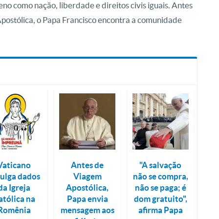
o como nação, liberdade e direitos civis iguais. Antes
Apostólica, o Papa Francisco encontra a comunidade
Vaticano
Antes de
"A salvação
vulga dados
Viagem
não se compra,
da Igreja
Apostólica,
não se paga; é
atólica na
Papa envia
dom gratuito",
Romênia
mensagem aos
afirma Papa