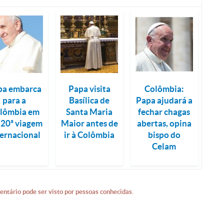
pa embarca
Papa visita
Colômbia:
para a
Basílica de
Papa ajudará a
lômbia em
Santa Maria
fechar chagas
 20ª viagem
Maior antes de
abertas, opina
ternacional
ir à Colômbia
bispo do
Celam
entário pode ser visto por pessoas conhecidas.