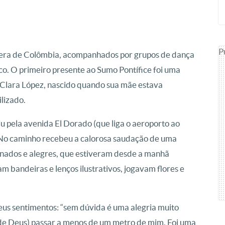
P
pera de Colômbia, acompanhados por grupos de dança
co. O primeiro presente ao Sumo Pontífice foi uma
e Clara López, nascido quando sua mãe estava
lizado.
u pela avenida El Dorado (que liga o aeroporto ao
. No caminho recebeu a calorosa saudação de uma
nados e alegres, que estiveram desde a manhã
 bandeiras e lenços ilustrativos, jogavam flores e
us sentimentos: “sem dúvida é uma alegria muito
de Deus) passar a menos de um metro de mim. Foi uma