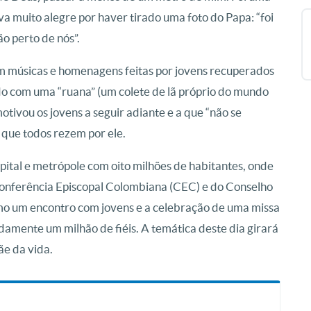
va muito alegre por haver tirado uma foto do Papa: “foi
o perto de nós”.
om músicas e homenagens feitas por jovens recuperados
do com uma “ruana” (um colete de lã próprio do mundo
motivou os jovens a seguir adiante e a que “não se
 que todos rezem por ele.
apital e metrópole com oito milhões de habitantes, onde
nferência Episcopal Colombiana (CEC) e do Conselho
o um encontro com jovens e a celebração de uma missa
amente um milhão de fiéis. A temática deste dia girará
ãe da vida.