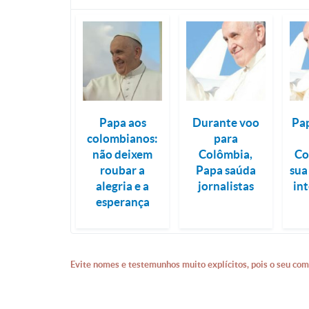
Papa aos
Durante voo
Pa
colombianos:
para
não deixem
Colômbia,
Co
roubar a
Papa saúda
sua
alegria e a
jornalistas
in
esperança
Evite nomes e testemunhos muito explícitos, pois o seu com