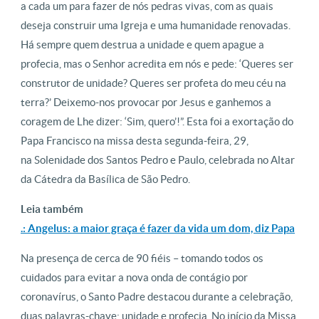
a cada um para fazer de nós pedras vivas, com as quais
deseja construir uma Igreja e uma humanidade renovadas.
Há sempre quem destrua a unidade e quem apague a
profecia, mas o Senhor acredita em nós e pede: ‘Queres ser
construtor de unidade? Queres ser profeta do meu céu na
terra?’ Deixemo-nos provocar por Jesus e ganhemos a
coragem de Lhe dizer: ‘Sim, quero’!”. Esta foi a exortação do
Papa Francisco na missa desta segunda-feira, 29,
na Solenidade dos Santos Pedro e Paulo, celebrada no Altar
da Cátedra da Basílica de São Pedro.
Leia também
.: Angelus: a maior graça é fazer da vida um dom, diz Papa
Na presença de cerca de 90 fiéis – tomando todos os
cuidados para evitar a nova onda de contágio por
coronavírus, o Santo Padre destacou durante a celebração,
duas palavras-chave: unidade e profecia. No início da Missa,