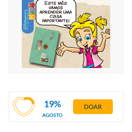
19%
DOAR
AGOSTO