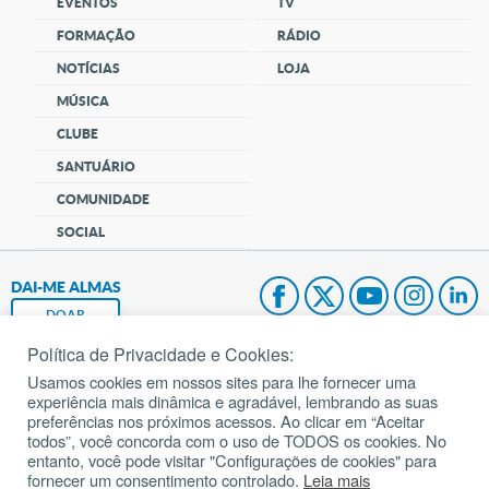
EVENTOS
TV
FORMAÇÃO
RÁDIO
NOTÍCIAS
LOJA
MÚSICA
CLUBE
SANTUÁRIO
COMUNIDADE
SOCIAL
DAI-ME ALMAS
DOAR
Política de Privacidade e Cookies:
Fundação João Paulo II
Usamos cookies em nossos sites para lhe fornecer uma
experiência mais dinâmica e agradável, lembrando as suas
Pedido de Oração
preferências nos próximos acessos. Ao clicar em “Aceitar
todos”, você concorda com o uso de TODOS os cookies. No
Mapa do site
entanto, você pode visitar "Configurações de cookies" para
fornecer um consentimento controlado.
Leia mais