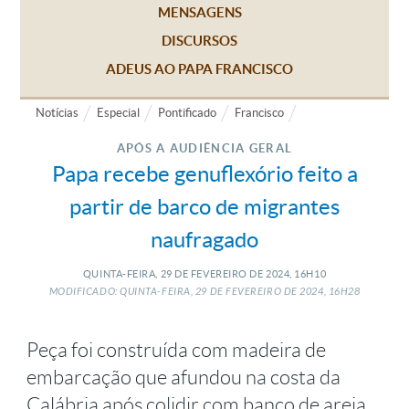
MENSAGENS
DISCURSOS
ADEUS AO PAPA FRANCISCO
Notícias
Especial
Pontificado
Francisco
APÓS A AUDIÊNCIA GERAL
Papa recebe genuflexório feito a
partir de barco de migrantes
naufragado
QUINTA-FEIRA, 29
DE
FEVEREIRO
DE
2024, 16H10
MODIFICADO: QUINTA-FEIRA, 29
DE
FEVEREIRO
DE
2024, 16H28
Peça foi construída com madeira de
embarcação que afundou na costa da
Calábria após colidir com banco de areia