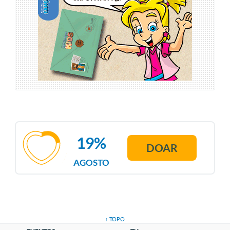
19%
DOAR
AGOSTO
↑ TOPO