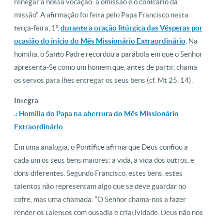
renegar a nossa vocação: a omissão é o contrário da
missão”. A afirmação foi feita pelo Papa Francisco nesta
terça-feira, 1º,
durante a oração litúrgica das Vésperas por
ocasião do início do Mês Missionário Extraordinário
. Na
homilia, o Santo Padre recordou a parábola em que o Senhor
apresenta-Se como um homem que, antes de partir, chama
os servos para lhes entregar os seus bens (cf. Mt 25, 14).
Íntegra
.: Homilia do Papa na abertura do Mês Missionário
Extraordinário
Em uma analogia, o Pontífice afirma que Deus confiou a
cada um os seus bens maiores: a vida, a vida dos outros, e
dons diferentes. Segundo Francisco, estes bens, estes
talentos não representam algo que se deve guardar no
cofre, mas uma chamada: “O Senhor chama-nos a fazer
render os talentos com ousadia e criatividade. Deus não nos