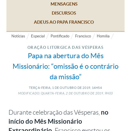
MENSAGENS
DISCURSOS
ADEUS AO PAPA FRANCISCO
Notícias
Especial
Pontificado
Francisco
Homilia
ORAÇÃO LITÚRGICA DAS VÉSPERAS
Papa na abertura do Mês
Missionário: “omissão é o contrário
da missão”
TERÇA-FEIRA, 1
DE
OUTUBRO
DE
2019, 14H54
MODIFICADO: QUARTA-FEIRA, 2
DE
OUTUBRO
DE
2019, 9H03
no
Durante celebração das Vésperas,
início do Mês Missionário
Extraordinário,
Francisco exortou os