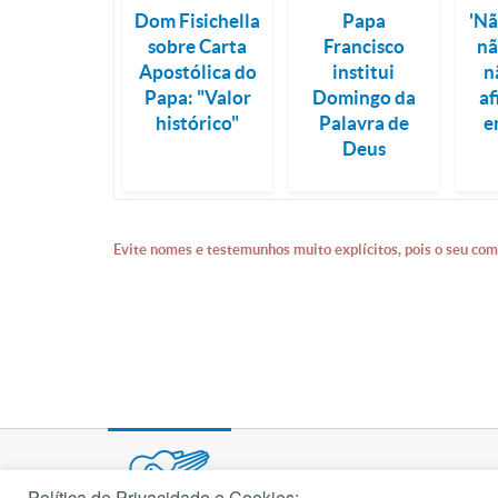
Dom Fisichella
Papa
'N
sobre Carta
Francisco
nã
Apostólica do
institui
n
Papa: "Valor
Domingo da
a
histórico"
Palavra de
e
Deus
Evite nomes e testemunhos muito explícitos, pois o seu com
Política de Privacidade e Cookies: