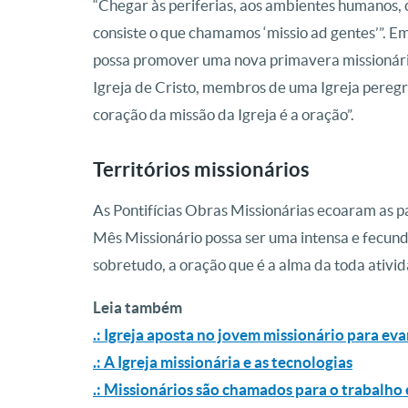
“Chegar às periferias, aos ambientes humanos, cu
consiste o que chamamos ‘missio ad gentes’”. Em
possa promover uma nova primavera missionária
Igreja de Cristo, membros de uma Igreja peregri
coração da missão da Igreja é a oração”.
Territórios missionários
As Pontifícias Obras Missionárias ecoaram as pa
Mês Missionário possa ser uma intensa e fecund
sobretudo, a oração que é a alma da toda ativid
Leia também
.: Igreja aposta no jovem missionário para eva
.: A Igreja missionária e as tecnologias
.: Missionários são chamados para o trabalho 