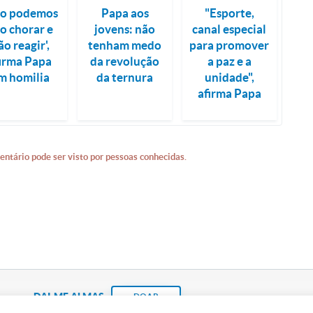
ão podemos
Papa aos
"Esporte,
o chorar e
jovens: não
canal especial
ão reagir',
tenham medo
para promover
firma Papa
da revolução
a paz e a
m homilia
da ternura
unidade",
afirma Papa
entário pode ser visto por pessoas conhecidas.
DAI-ME ALMAS
DOAR