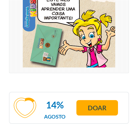
14%
DOAR
AGOSTO