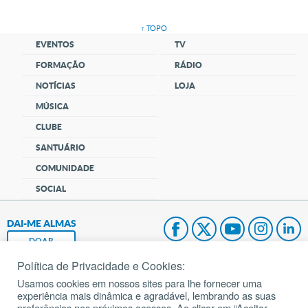
↑ TOPO
EVENTOS
TV
FORMAÇÃO
RÁDIO
NOTÍCIAS
LOJA
MÚSICA
CLUBE
SANTUÁRIO
COMUNIDADE
SOCIAL
DAI-ME ALMAS
DOAR
Política de Privacidade e Cookies:
Fundação João Paulo II
Usamos cookies em nossos sites para lhe fornecer uma
experiência mais dinâmica e agradável, lembrando as suas
Pedido de Oração
preferências nos próximos acessos. Ao clicar em “Aceitar