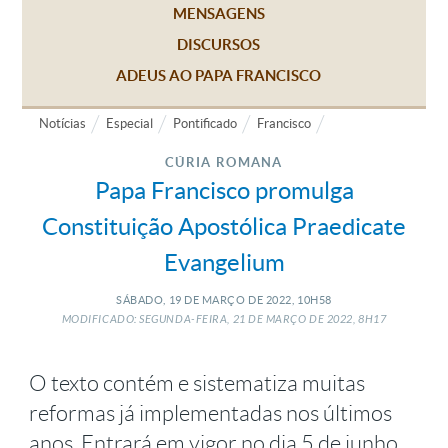
MENSAGENS
DISCURSOS
ADEUS AO PAPA FRANCISCO
Notícias
Especial
Pontificado
Francisco
CÚRIA ROMANA
Papa Francisco promulga
Constituição Apostólica Praedicate
Evangelium
SÁBADO, 19
DE
MARÇO
DE
2022, 10H58
MODIFICADO: SEGUNDA-FEIRA, 21
DE
MARÇO
DE
2022, 8H17
O texto contém e sistematiza muitas
reformas já implementadas nos últimos
anos. Entrará em vigor no dia 5 de junho,