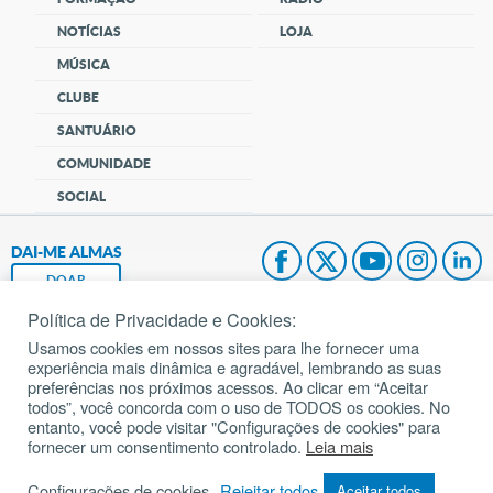
NOTÍCIAS
LOJA
MÚSICA
CLUBE
SANTUÁRIO
COMUNIDADE
SOCIAL
DAI-ME ALMAS
DOAR
Política de Privacidade e Cookies:
Fundação João Paulo II
Usamos cookies em nossos sites para lhe fornecer uma
experiência mais dinâmica e agradável, lembrando as suas
Pedido de Oração
preferências nos próximos acessos. Ao clicar em “Aceitar
todos”, você concorda com o uso de TODOS os cookies. No
Mapa do site
entanto, você pode visitar "Configurações de cookies" para
fornecer um consentimento controlado.
Leia mais
Internacional
Configurações de cookies
Rejeitar todos
Aceitar todos