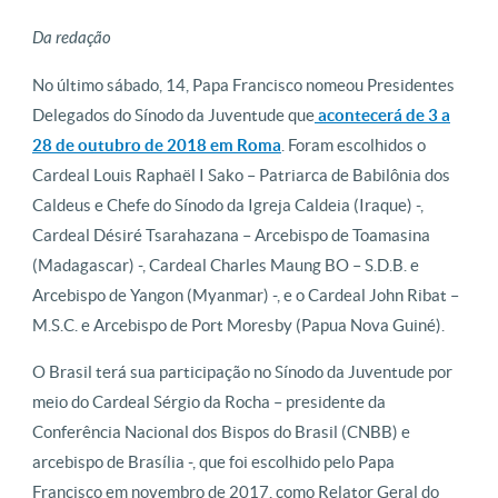
Da redação
No último sábado, 14, Papa Francisco nomeou Presidentes
Delegados do Sínodo da Juventude que
acontecerá de 3 a
28 de outubro de 2018 em Roma
. Foram escolhidos o
Cardeal Louis Raphaël I Sako – Patriarca de Babilônia dos
Caldeus e Chefe do Sínodo da Igreja Caldeia (Iraque) -,
Cardeal Désiré Tsarahazana – Arcebispo de Toamasina
(Madagascar) -, Cardeal Charles Maung BO – S.D.B. e
Arcebispo de Yangon (Myanmar) -, e o Cardeal John Ribat –
M.S.C. e Arcebispo de Port Moresby (Papua Nova Guiné).
O Brasil terá sua participação no Sínodo da Juventude por
meio do Cardeal Sérgio da Rocha – presidente da
Conferência Nacional dos Bispos do Brasil (CNBB) e
arcebispo de Brasília -, que foi escolhido pelo Papa
Francisco em novembro de 2017, como Relator Geral do