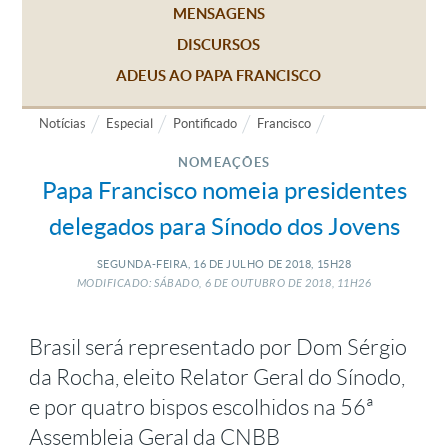
MENSAGENS
DISCURSOS
ADEUS AO PAPA FRANCISCO
Notícias
Especial
Pontificado
Francisco
NOMEAÇÕES
Papa Francisco nomeia presidentes
delegados para Sínodo dos Jovens
SEGUNDA-FEIRA, 16
DE
JULHO
DE
2018, 15H28
MODIFICADO: SÁBADO, 6
DE
OUTUBRO
DE
2018, 11H26
Brasil será representado por Dom Sérgio
da Rocha, eleito Relator Geral do Sínodo,
e por quatro bispos escolhidos na 56ª
Assembleia Geral da CNBB